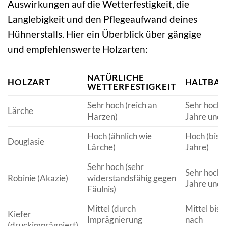
Auswirkungen auf die Wetterfestigkeit, die
Langlebigkeit und den Pflegeaufwand deines
Hühnerstalls. Hier ein Überblick über gängige
und empfehlenswerte Holzarten:
NATÜRLICHE
HOLZART
HALTBAR
WETTERFESTIGKEIT
Sehr hoch (reich an
Sehr hoch (
Lärche
Harzen)
Jahre und 
Hoch (ähnlich wie
Hoch (bis 
Douglasie
Lärche)
Jahre)
Sehr hoch (sehr
Sehr hoch (
Robinie (Akazie)
widerstandsfähig gegen
Jahre und 
Fäulnis)
Mittel (durch
Mittel bis 
Kiefer
Imprägnierung
nach
(druckimprägniert)