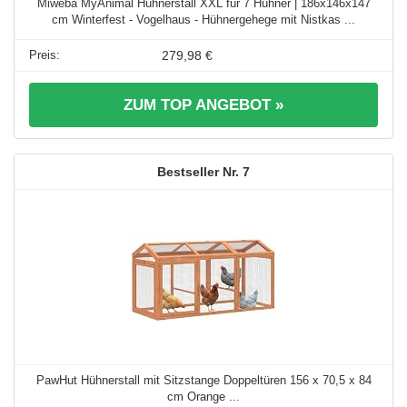
Miweba MyAnimal Hühnerstall XXL für 7 Hühner | 186x146x147
cm Winterfest - Vogelhaus - Hühnergehege mit Nistkas ...
279,98 €
ZUM TOP ANGEBOT »
7
PawHut Hühnerstall mit Sitzstange Doppeltüren 156 x 70,5 x 84
cm Orange ...