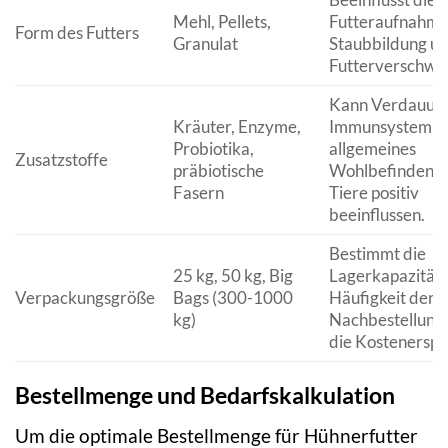
Mehl, Pellets,
Futteraufnahme
Form des Futters
Granulat
Staubbildung u
Futterverschwe
Kann Verdauun
Kräuter, Enzyme,
Immunsystem u
Probiotika,
allgemeines
Zusatzstoffe
präbiotische
Wohlbefinden d
Fasern
Tiere positiv
beeinflussen.
Bestimmt die
25 kg, 50 kg, Big
Lagerkapazität,
Verpackungsgröße
Bags (300-1000
Häufigkeit der
kg)
Nachbestellung
die Kostenerspa
Bestellmenge und Bedarfskalkulation
Um die optimale Bestellmenge für Hühnerfutter