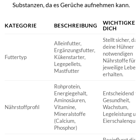
Substanzen, da es Gerüche aufnehmen kann.
WICHTIGKEIT
KATEGORIE
BESCHREIBUNG
DICH
Stellt sicher, das
Alleinfutter,
deine Hühner al
Ergänzungsfutter,
notwendigen
Futtertyp
Kükenstarter,
Nährstoffe für i
Legepellets,
jeweilige Leben
Mastfutter
erhalten.
Rohprotein,
Energiegehalt,
Entscheidend fü
Aminosäuren,
Gesundheit,
Nährstoffprofil
Vitamine,
Wachstum,
Mineralstoffe
Legeleistung un
(Calcium,
Eierschalenquali
Phosphor)
Beeinflusst die