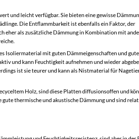
wert und leicht verfügbar. Sie bieten eine gewisse Dämmun
hädlinge. Die Entflammbarkeit ist ebenfalls ein Faktor, der
ich eher als zusätzliche Dämmung in Kombination mit and
reiche.
es Isoliermaterial mit guten Dämmeigenschaften und gute
saktiv und kann Feuchtigkeit aufnehmen und wieder abgebe
dings ist sie teurer und kann als Nistmaterial für Nagetie
ecyceltem Holz, sind diese Platten diffusionsoffen und kö
ine gute thermische und akustische Dämmung und sind relat
Dämmleistung und Feuchtigkeitsresistenz, sind aber in der 