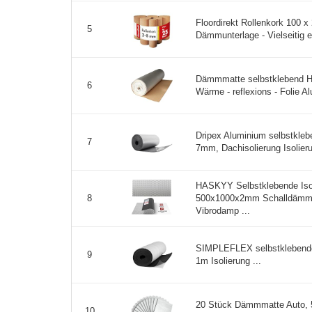
Floordirekt Rollenkork 100 x
5
Dämmunterlage - Vielseitig e
Dämmmatte selbstklebend He
6
Wärme - reflexions - Folie A
Dripex Aluminium selbstklebe
7
7mm, Dachisolierung Isolieru
HASKYY Selbstklebende Iso
500x1000x2mm Schalldämmun
8
Vibrodamp ...
SIMPLEFLEX selbstklebend
9
1m Isolierung ...
20 Stück Dämmmatte Auto,
10