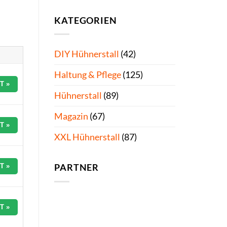
KATEGORIEN
DIY Hühnerstall
(42)
Haltung & Pflege
(125)
T »
Hühnerstall
(89)
Magazin
(67)
T »
XXL Hühnerstall
(87)
T »
PARTNER
T »