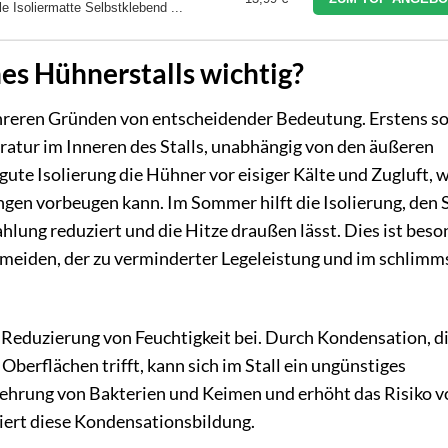
 Isoliermatte Selbstklebend ...
nes Hühnerstalls wichtig?
ehreren Gründen von entscheidender Bedeutung. Erstens so
atur im Inneren des Stalls, unabhängig von den äußeren
ute Isolierung die Hühner vor eisiger Kälte und Zugluft, 
n vorbeugen kann. Im Sommer hilft die Isolierung, den S
ahlung reduziert und die Hitze draußen lässt. Dies ist bes
ermeiden, der zu verminderter Legeleistung und im schlimm
ur Reduzierung von Feuchtigkeit bei. Durch Kondensation, d
Oberflächen trifft, kann sich im Stall ein ungünstiges
mehrung von Bakterien und Keimen und erhöht das Risiko v
miert diese Kondensationsbildung.