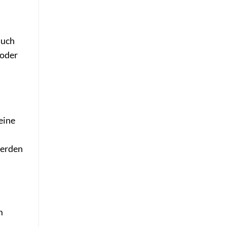
auch
 oder
 eine
werden
m