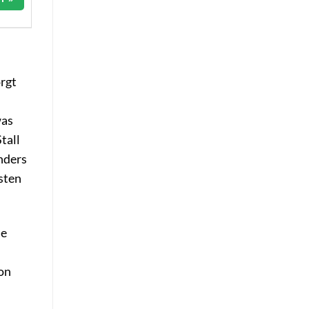
rgt
was
tall
onders
sten
ie
on