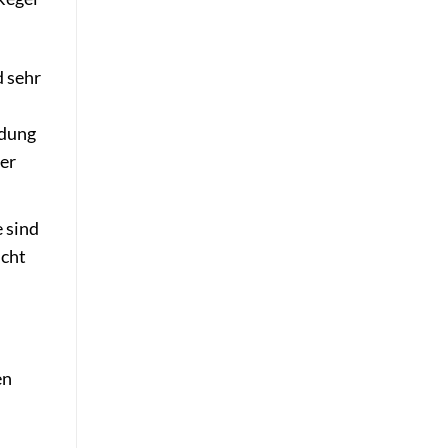
d sehr
ndung
er
 sind
icht
en