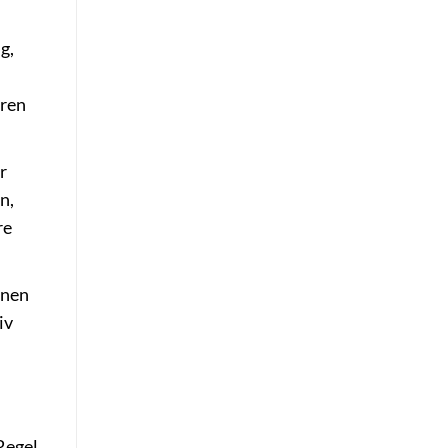
g,
eren
r
n,
re
nnen
iv
Regel