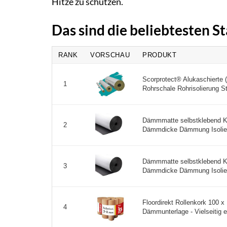
Hitze zu schützen.
Das sind die beliebtesten S
RANK
VORSCHAU
PRODUKT
Scorprotect® Alukaschierte 
1
Rohrschale Rohrisolierung S
Dämmmatte selbstklebend K
2
Dämmdicke Dämmung Isolierun
Dämmmatte selbstklebend K
3
Dämmdicke Dämmung Isolierun
Floordirekt Rollenkork 100 x
4
Dämmunterlage - Vielseitig e