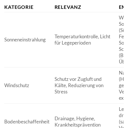
KATEGORIE
RELEVANZ
EM
Win
Sonn
(Süd
Temperaturkontrolle, Licht
Fens
Sonneneinstrahlung
für Legeperioden
Som
Scha
(Bä
Übe
Natü
Schutz vor Zugluft und
(Hec
Windschutz
Kälte, Reduzierung von
gesc
Stress
Ver
expo
Leic
dra
Drainage, Hygiene,
Bodenbeschaffenheit
(san
Krankheitsprävention
Ver