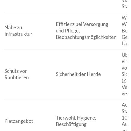
Stau
Wass
Effizienz bei Versorgung
Woh
Nähe zu
und Pflege,
Berü
Infrastruktur
Beobachtungsmöglichkeiten
Ger
Lär
Über
einf
von
Schutz vor
Sicherheit der Herde
Sic
Raubtieren
(Zäu
Ver
vers
Ausr
Stal
Tierwohl, Hygiene,
10 m
Platzangebot
Beschäftigung
Ausl
zur