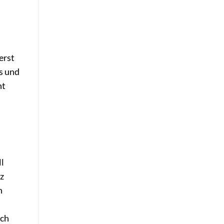
erst
s und
ht
ll
z
n
ich