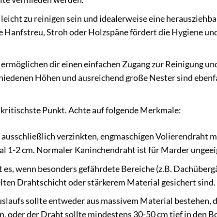
leicht zu reinigen sein und idealerweise eine herausziehba
e Hanfstreu, Stroh oder Holzspäne fördert die Hygiene un
ermöglichen dir einen einfachen Zugang zur Reinigung un
chiedenen Höhen und ausreichend große Nester sind ebenfa
r kritischste Punkt. Achte auf folgende Merkmale:
usschließlich verzinkten, engmaschigen Volierendraht m
 1-2 cm. Normaler Kaninchendraht ist für Marder ungeei
st es, wenn besonders gefährdete Bereiche (z.B. Dachüberg
ten Drahtschicht oder stärkerem Material gesichert sind.
slaufs sollte entweder aus massivem Material bestehen, 
, oder der Draht sollte mindestens 30-50 cm tief in den 