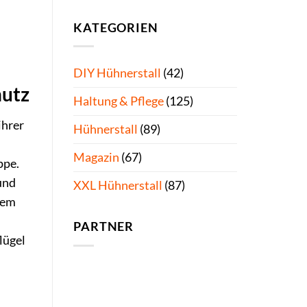
KATEGORIEN
DIY Hühnerstall
(42)
hutz
Haltung & Pflege
(125)
ihrer
Hühnerstall
(89)
Magazin
(67)
ppe.
und
XXL Hühnerstall
(87)
dem
PARTNER
lügel