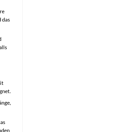
re
d das
d
lls
it
gnet.
änge,
das
Boden