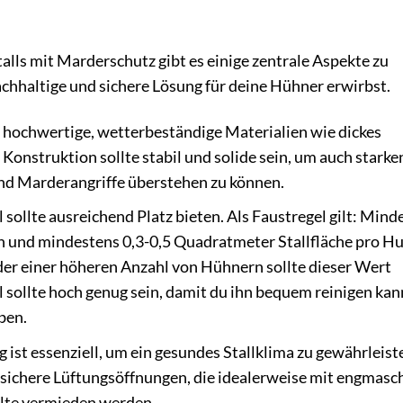
lls mit Marderschutz gibt es einige zentrale Aspekte zu
achhaltige und sichere Lösung für deine Hühner erwirbst.
 hochwertige, wetterbeständige Materialien wie dickes
Konstruktion sollte stabil und solide sein, um auch starke
d Marderangriffe überstehen zu können.
sollte ausreichend Platz bieten. Als Faustregel gilt: Mind
 und mindestens 0,3-0,5 Quadratmeter Stallfläche pro H
der einer höheren Anzahl von Hühnern sollte dieser Wert
 sollte hoch genug sein, damit du ihn bequem reinigen kan
ben.
 ist essenziell, um ein gesundes Stallklima zu gewährleist
rsichere Lüftungsöffnungen, die idealerweise mit engmas
ollte vermieden werden.