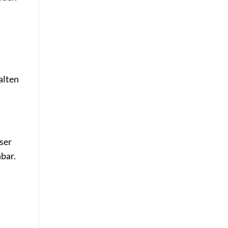
alten
h
ser
bar.