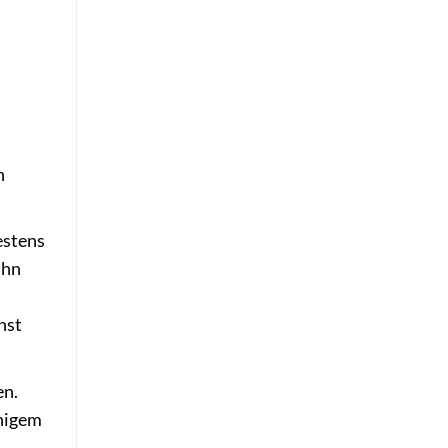
n
estens
uhn
nst
en.
chigem