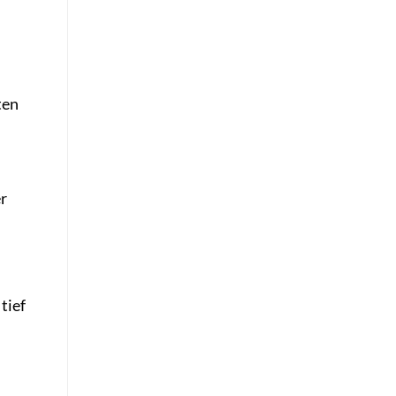
ten
r
tief