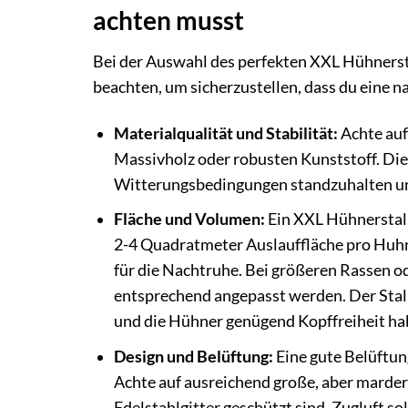
achten musst
Bei der Auswahl des perfekten XXL Hühnersta
beachten, um sicherzustellen, dass du eine n
Materialqualität und Stabilität:
Achte auf
Massivholz oder robusten Kunststoff. Die 
Witterungsbedingungen standzuhalten un
Fläche und Volumen:
Ein XXL Hühnerstall 
2-4 Quadratmeter Auslauffläche pro Huhn
für die Nachtruhe. Bei größeren Rassen o
entsprechend angepasst werden. Der Stall
und die Hühner genügend Kopffreiheit ha
Design und Belüftung:
Eine gute Belüftung
Achte auf ausreichend große, aber marde
Edelstahlgitter geschützt sind. Zugluft s