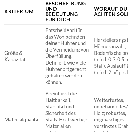
BESCHREIBUNG
UND
WORAUF DU
KRITERIUM
BEDEUTUNG
ACHTEN SOLL
FÜR DICH
Entscheidend für
das Wohlbefinden
Herstellerangabe
deiner Hühner und
Hühneranzahl,
die Vermeidung von
Größe &
Bodenfläche pro
Überfüllung.
Kapazität
(mind. 0,3-0,5 m²
Definiert, wie viele
Stall), Auslaufflä
Hühner artgerecht
(mind. 2 m² pro H
gehalten werden
können.
Beeinflusst die
Haltbarkeit,
Wetterfestes,
Stabilität und
unbehandeltes/gif
Sicherheit des
Holz; robustes,
Materialqualität
Stalls. Hochwertige
engmaschiges
Materialien
verzinktes Drahtg