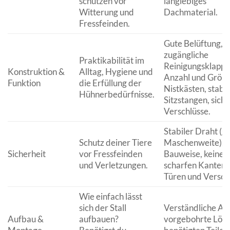
schützen vor
langlebiges
Witterung und
Dachmaterial.
Fressfeinden.
Gute Belüftung, le
zugängliche
Praktikabilität im
Reinigungsklappe
Konstruktion &
Alltag, Hygiene und
Anzahl und Größe
Funktion
die Erfüllung der
Nistkästen, stabil
Hühnerbedürfnisse.
Sitzstangen, sich
Verschlüsse.
Stabiler Draht (g
Schutz deiner Tiere
Maschenweite), r
Sicherheit
vor Fressfeinden
Bauweise, keine
und Verletzungen.
scharfen Kanten, 
Türen und Versch
Wie einfach lässt
sich der Stall
Verständliche Anl
Aufbau &
aufbauen?
vorgebohrte Löche