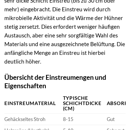
sehr dicke Schicht Einstreu (bis zu 30 cm oder
mehr) eingebracht. Die Einstreu wird durch
mikrobielle Aktivität und die Wärme der Hühner
stetig zersetzt. Dies erfordert weniger häufigen
Austausch, aber eine sehr sorgfältige Wahl des
Materials und eine ausgezeichnete Belüftung. Die
anfängliche Menge an Einstreu ist hierbei
deutlich höher.
Übersicht der Einstreumengen und
Eigenschaften
TYPISCHE
EINSTREUMATERIAL
SCHICHTDICKE
ABSORPT
(CM)
Gehäckseltes Stroh
8-15
Gut