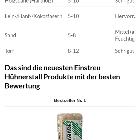
Holzspäne (Hartholz)
5-10
Sehr gut
Lein-/Hanf-/Kokosfasern
5-10
Hervorrag
Mittel (ab
Sand
5-8
Feuchtigke
Torf
8-12
Sehr gut
Das sind die neuesten Einstreu
Hühnerstall Produkte mit der besten
Bewertung
1