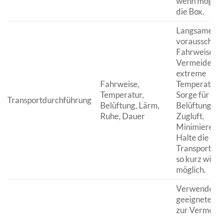
wenn möglic
die Box.
Langsame 
vorausscha
Fahrweise.
Vermeide
extreme
Fahrweise,
Temperatur
Temperatur,
Sorge für g
Transportdurchführung
Belüftung, Lärm,
Belüftung 
Ruhe, Dauer
Zugluft.
Minimiere 
Halte die
Transportd
so kurz wie
möglich.
Verwende
geeignete 
zur Vermei