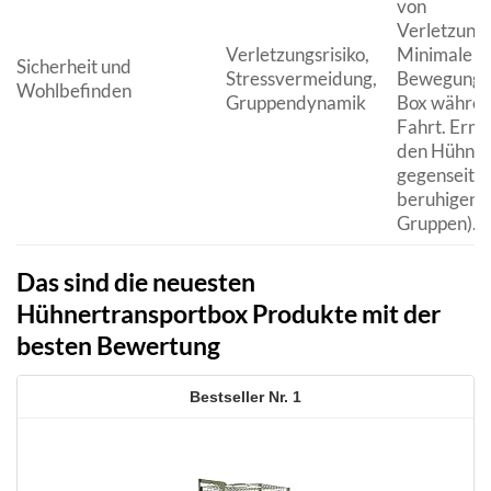
von
Verletzung
Verletzungsrisiko,
Minimale
Sicherheit und
Stressvermeidung,
Bewegung 
Wohlbefinden
Gruppendynamik
Box währen
Fahrt. Ermö
den Hühnern
gegenseitig
beruhigen (
Gruppen).
Das sind die neuesten
Hühnertransportbox Produkte mit der
besten Bewertung
1