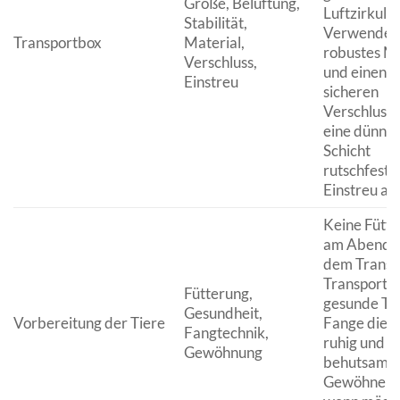
Größe, Belüftung,
Luftzirkulat
Stabilität,
Verwende
Transportbox
Material,
robustes Ma
Verschluss,
und einen
Einstreu
sicheren
Verschluss.
eine dünne
Schicht
rutschfeste
Einstreu aus
Keine Fütt
am Abend 
dem Transp
Transportie
Fütterung,
gesunde Tie
Gesundheit,
Vorbereitung der Tiere
Fange die 
Fangtechnik,
ruhig und
Gewöhnung
behutsam ei
Gewöhne si