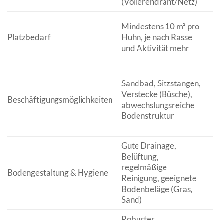
(Volierendraht/Netz)
Er
Mindestens 10 m² pro
V
Platzbedarf
Huhn, je nach Rasse
b
und Aktivität mehr
un
F
Sandbad, Sitzstangen,
ar
Verstecke (Büsche),
V
Beschäftigungsmöglichkeiten
abwechslungsreiche
G
Bodenstruktur
R
S
Gute Drainage,
V
Belüftung,
St
regelmäßige
P
Bodengestaltung & Hygiene
Reinigung, geeignete
K
Bodenbeläge (Gras,
fö
Sand)
G
Robuster,