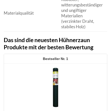
G
witterungsbeständiger
La
und ungiftiger
Materialqualität
Si
Materialien
v
(verzinkter Draht,
V
stabiles Holz)
Das sind die neuesten Hühnerzaun
Produkte mit der besten Bewertung
1