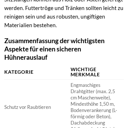
werden. Futtertröge und Tränken sollten leicht zu
reinigen sein und aus robusten, ungiftigen
Materialien bestehen.
Zusammenfassung der wichtigsten
Aspekte für einen sicheren
Hühnerauslauf
WICHTIGE
KATEGORIE
B
MERKMALE
Engmaschiges
Drahtgitter (max. 2,5
V
cm Maschenweite),
E
Mindesthöhe 1,50 m,
Schutz vor Raubtieren
F
Bodenverankerung (L-
G
förmig oder Beton),
u
Dachabdeckung