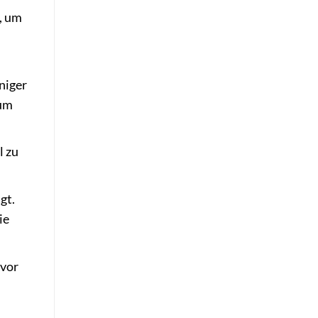
, um
niger
 um
l zu
gt.
ie
 vor