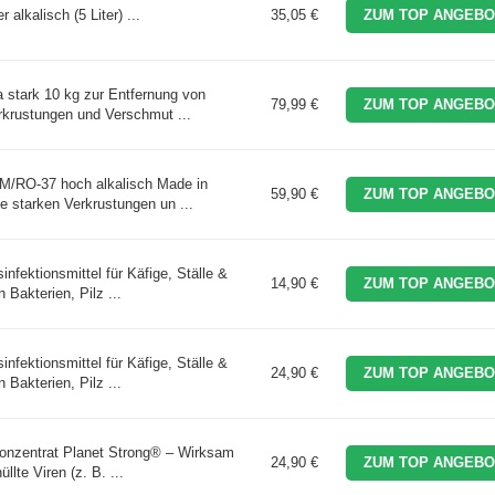
lkalisch (5 Liter) ...
35,05 €
ZUM TOP ANGEBO
ra stark 10 kg zur Entfernung von
79,99 €
ZUM TOP ANGEBO
rkrustungen und Verschmut ...
 LM/RO-37 hoch alkalisch Made in
59,90 €
ZUM TOP ANGEBO
e starken Verkrustungen un ...
nfektionsmittel für Käfige, Ställe &
14,90 €
ZUM TOP ANGEBO
 Bakterien, Pilz ...
nfektionsmittel für Käfige, Ställe &
24,90 €
ZUM TOP ANGEBO
 Bakterien, Pilz ...
 Konzentrat Planet Strong® – Wirksam
24,90 €
ZUM TOP ANGEBO
llte Viren (z. B. ...