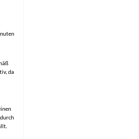
inuten
emäß
iv, da
einen
 durch
llt.