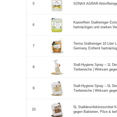
SONAX AGRAR AktivReiniger a
5
KaiserRein Stallreiniger Ext
6
hartnäckigen und starken Ve
Terma Stallreiniger 10 Liter
7
Germany Entfernt hartnäckig
Stall-Hygiene Spray – 1L Desi
8
Tierbereiche | Wirksam gegen
Stall-Hygiene Spray – 5L Desi
9
Tierbereiche | Wirksam gegen
5L Stalldesinfektionsmittel
10
gegen Bakterien, Pilze & behü