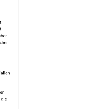
t
t.
über
scher
ialien
gen
 die