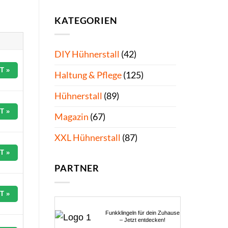
KATEGORIEN
DIY Hühnerstall
(42)
T »
Haltung & Pflege
(125)
Hühnerstall
(89)
T »
Magazin
(67)
XXL Hühnerstall
(87)
T »
PARTNER
T »
Funkklingeln für dein Zuhause
– Jetzt entdecken!