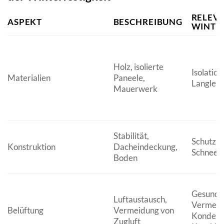
RELEV
ASPEKT
BESCHREIBUNG
WINTER
Holz, isolierte
Isolation,
Materialien
Paneele,
Langlebi
Mauerwerk
Stabilität,
Schutz v
Konstruktion
Dacheindeckung,
Schnee u
Boden
Gesundes
Luftaustausch,
Vermeid
Belüftung
Vermeidung von
Kondens
Zugluft