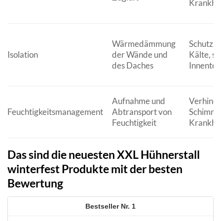
Krankhe
Wärmedämmung
Schutz v
Isolation
der Wände und
Kälte, st
des Daches
Innente
Aufnahme und
Verhinde
Feuchtigkeitsmanagement
Abtransport von
Schimme
Feuchtigkeit
Krankhe
Das sind die neuesten XXL Hühnerstall
winterfest Produkte mit der besten
Bewertung
1