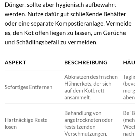
Dünger, sollte aber hygienisch aufbewahrt
werden. Nutze dafür gut schließende Behälter
oder eine separate Kompostieranlage. Vermeide
es, den Kot offen liegen zu lassen, um Gerüche
und Schädlingsbefall zu vermeiden.
ASPEKT
BESCHREIBUNG
HÄUF
Abkratzen des frischen
Täglich
Hühnerkots, der sich
(bevor
Sofortiges Entfernen
auf dem Kotbrett
morgen
ansammelt.
abends
Behandlung von
Bei Be
Hartnäckige Reste
angetrockneten oder
(mehrm
lösen
festsitzenden
Woche 
Verschmutzungen.
nach B