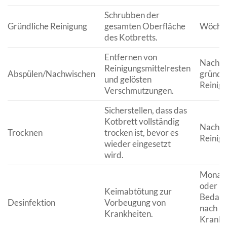
Schrubben der
Gründliche Reinigung
gesamten Oberfläche
Wöchen
des Kotbretts.
Entfernen von
Nach j
Reinigungsmittelresten
Abspülen/Nachwischen
gründl
und gelösten
Reinig
Verschmutzungen.
Sicherstellen, dass das
Kotbrett vollständig
Nach j
Trocknen
trocken ist, bevor es
Reinig
wieder eingesetzt
wird.
Monatl
oder be
Keimabtötung zur
Bedarf 
Desinfektion
Vorbeugung von
nach
Krankheiten.
Krankh