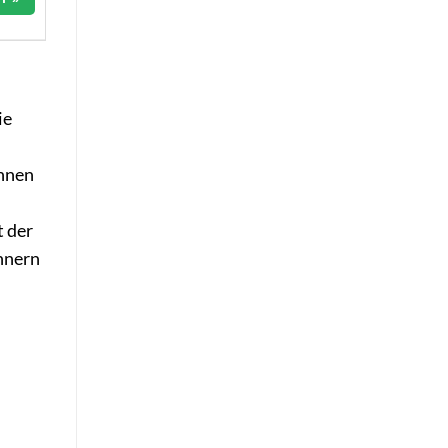
ie
ennen
t der
hnern