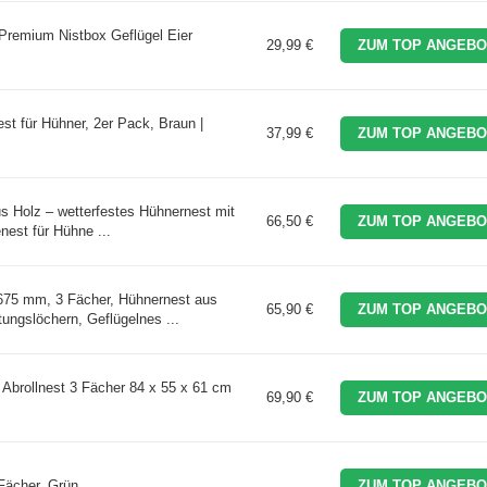
Premium Nistbox Geflügel Eier
29,99 €
ZUM TOP ANGEBO
t für Hühner, 2er Pack, Braun |
37,99 €
ZUM TOP ANGEBO
us Holz – wetterfestes Hühnernest mit
66,50 €
ZUM TOP ANGEBO
nest für Hühne ...
5 mm, 3 Fächer, Hühnernest aus
65,90 €
ZUM TOP ANGEBO
tungslöchern, Geflügelnes ...
Abrollnest 3 Fächer 84 x 55 x 61 cm
69,90 €
ZUM TOP ANGEBO
Fächer, Grün ...
ZUM TOP ANGEBO