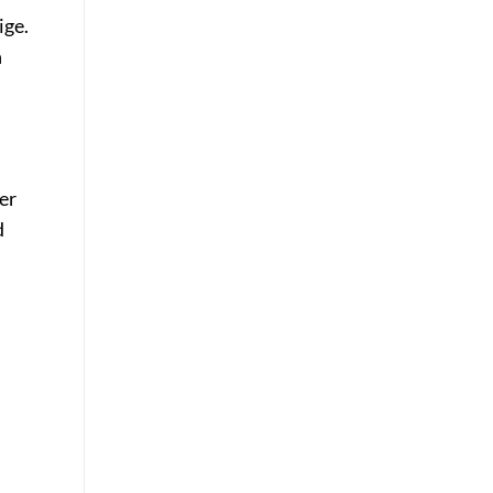
ige.
n
er
d