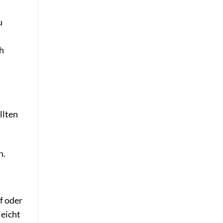
u
h
llten
n.
f oder
leicht