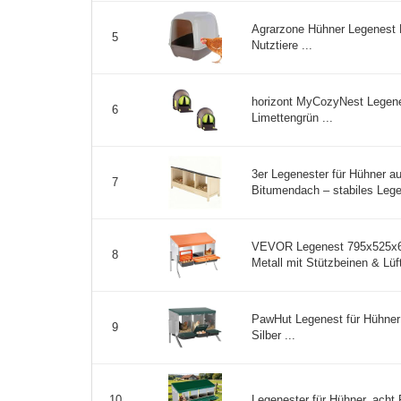
Agrarzone Hühner Legenest 
5
Nutztiere ...
horizont MyCozyNest Legenes
6
Limettengrün ...
3er Legenester für Hühner a
7
Bitumendach – stabiles Lege
VEVOR Legenest 795x525x67
8
Metall mit Stützbeinen & Lüf
PawHut Legenest für Hühner 
9
Silber ...
Legenester für Hühner, acht 
10