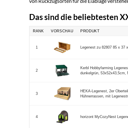
von Rückzugsorten für die Eiablage verstehe
Das sind die beliebtesten 
RANK
VORSCHAU
PRODUKT
Legenest zu 82807 85 x 37 x
1
Kerbl Hobbyfarming Legenest
2
dunkelgrün, 53x52x43,5cm, Me
HEKA-Legenest, 2er Oberteil
3
Hühnerrassen, mit Legenestm
horizont MyCozyNest Legenes
4