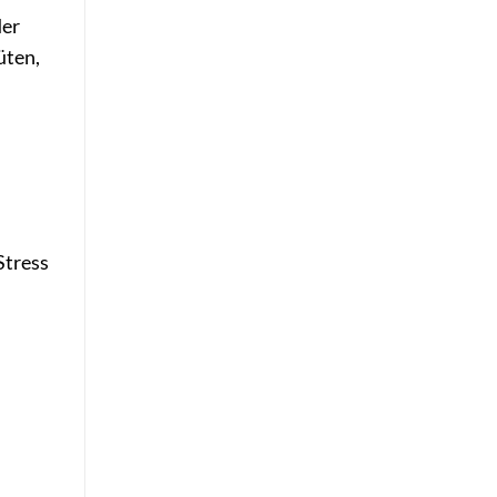
der
üten,
Stress