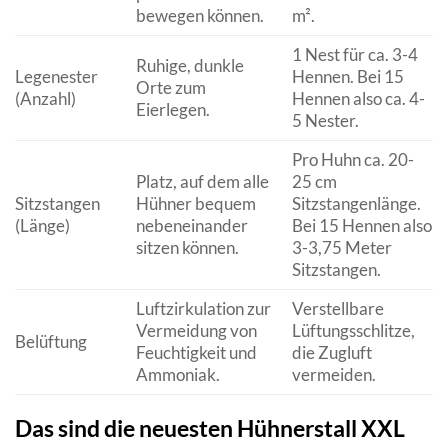
bewegen können.
m².
1 Nest für ca. 3-4
Ruhige, dunkle
Legenester
Hennen. Bei 15
Orte zum
(Anzahl)
Hennen also ca. 4-
Eierlegen.
5 Nester.
Pro Huhn ca. 20-
Platz, auf dem alle
25 cm
Sitzstangen
Hühner bequem
Sitzstangenlänge.
(Länge)
nebeneinander
Bei 15 Hennen also
sitzen können.
3-3,75 Meter
Sitzstangen.
Luftzirkulation zur
Verstellbare
Vermeidung von
Lüftungsschlitze,
Belüftung
Feuchtigkeit und
die Zugluft
Ammoniak.
vermeiden.
Das sind die neuesten Hühnerstall XXL