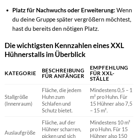
Platz für Nachwuchs oder Erweiterung:
Wenn
du deine Gruppe später vergrößern möchtest,
hast du bereits den nötigen Platz.
Die wichtigsten Kennzahlen eines XXL
Hühnerstalls im Überblick
EMPFEHLUNG
BESCHREIBUNG
KATEGORIE
FÜR XXL-
FÜR ANFÄNGER
STÄLLE
Fläche, die jedem
Mindestens 0,5 – 1
Stallgröße
Huhn zum
m² pro Huhn. Für
(Innenraum)
Schlafen und
15 Hühner also 7,5
Schutz bietet.
– 15 m².
Fläche, auf der
Mindestens 10 m²
Hühner scharren,
pro Huhn. Für 15
Auslaufgröße
picken und sich
Hühner also 150