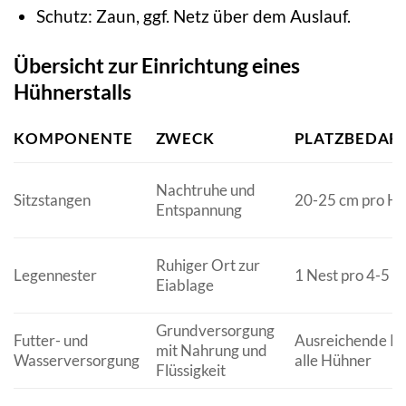
Schutz: Zaun, ggf. Netz über dem Auslauf.
Übersicht zur Einrichtung eines
Hühnerstalls
KOMPONENTE
ZWECK
PLATZBEDAR
Nachtruhe und
Sitzstangen
20-25 cm pro H
Entspannung
Ruhiger Ort zur
Legennester
1 Nest pro 4-5 
Eiablage
Grundversorgung
Futter- und
Ausreichende Ka
mit Nahrung und
Wasserversorgung
alle Hühner
Flüssigkeit