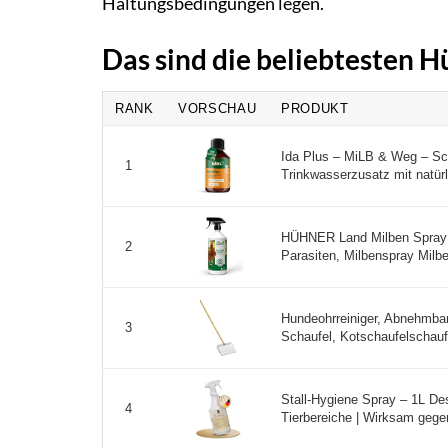
Haltungsbedingungen legen.
Das sind die beliebtesten H
RANK
VORSCHAU
PRODUKT
Ida Plus – MiLB & Weg – Sch
1
Trinkwasserzusatz mit natürl
HÜHNER Land Milben Spray f
2
Parasiten, Milbenspray Milbe
Hundeohrreiniger, Abnehmbar
3
Schaufel, Kotschaufelschaufel
Stall-Hygiene Spray – 1L Desi
4
Tierbereiche | Wirksam gegen