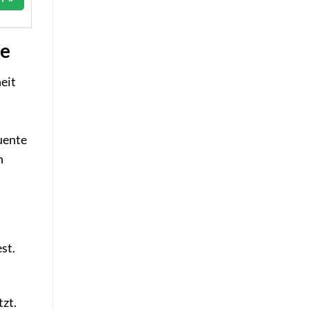
le
eit
uente
n
st.
tzt.