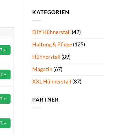
KATEGORIEN
DIY Hühnerstall
(42)
Haltung & Pflege
(125)
T »
Hühnerstall
(89)
Magazin
(67)
T »
XXL Hühnerstall
(87)
T »
PARTNER
T »