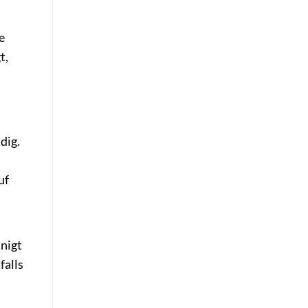
e
t,
dig.
uf
inigt
falls