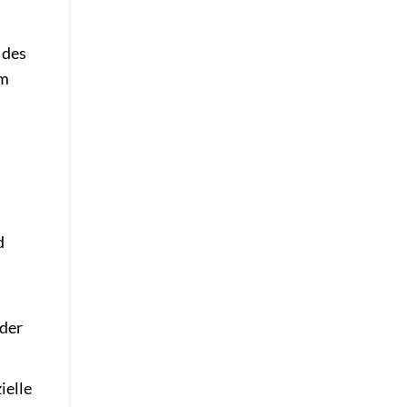
 des
um
d
 der
ielle