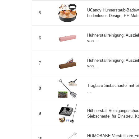
UCandy Hühnerstaub-Badewa
5
bodenloses Design, PE-Materi
Hühnerstallreinigung: Auszi
6
von ...
Hühnerstallreinigung: Auszi
7
von ...
Tragbare Siebschaufel mit 59
8
...
Hühnerstall Reinigungsschau
9
Siebschaufel für Einstreu, Ko
HOMOBABE Verstellbare Ede
10