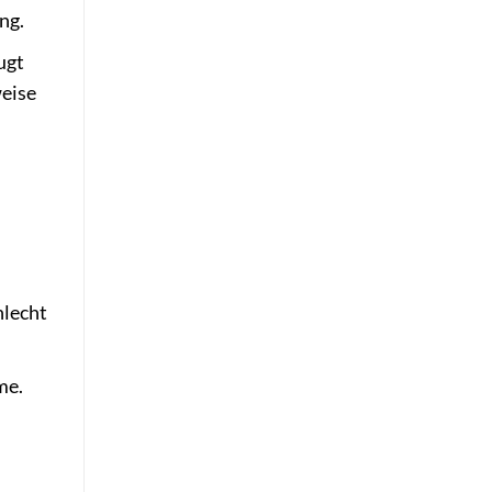
ng.
ugt
weise
hlecht
me.