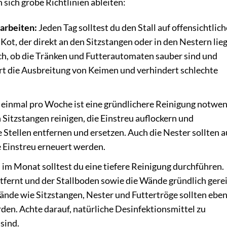
sich grobe Richtlinien ableiten:
sarbeiten:
Jeden Tag solltest du den Stall auf offensichtlich
ot, der direkt an den Sitzstangen oder in den Nestern lieg
ch, ob die Tränken und Futterautomaten sauber sind und
rt die Ausbreitung von Keimen und verhindert schlechte
einmal pro Woche ist eine gründlichere Reinigung notwen
 Sitzstangen reinigen, die Einstreu auflockern und
 Stellen entfernen und ersetzen. Auch die Nester sollten a
e Einstreu erneuert werden.
im Monat solltest du eine tiefere Reinigung durchführen.
ntfernt und der Stallboden sowie die Wände gründlich gere
tände wie Sitzstangen, Nester und Futtertröge sollten eben
rden. Achte darauf, natürliche Desinfektionsmittel zu
sind.