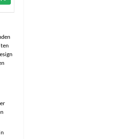
inden
iten
Design
en
er
en
in