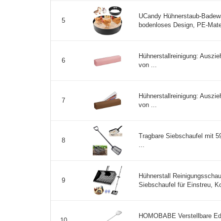
UCandy Hühnerstaub-Badewa
5
bodenloses Design, PE-Materi
Hühnerstallreinigung: Auszi
6
von ...
Hühnerstallreinigung: Auszi
7
von ...
Tragbare Siebschaufel mit 59
8
...
Hühnerstall Reinigungsschau
9
Siebschaufel für Einstreu, Ko
HOMOBABE Verstellbare Ede
10