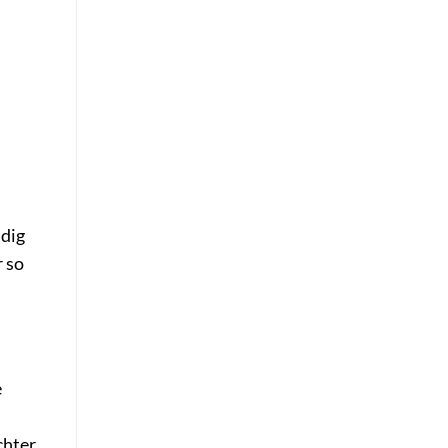
ndig
r so
e
chter