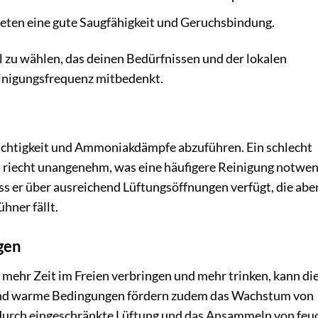
eten eine gute Saugfähigkeit und Geruchsbindung.
al zu wählen, das deinen Bedürfnissen und der lokalen
einigungsfrequenz mitbedenkt.
euchtigkeit und Ammoniakdämpfe abzuführen. Ein schlecht
nd riecht unangenehm, was eine häufigere Reinigung notwe
ss er über ausreichend Lüftungsöffnungen verfügt, die abe
hner fällt.
gen
ehr Zeit im Freien verbringen und mehr trinken, kann di
und warme Bedingungen fördern zudem das Wachstum von
 durch eingeschränkte Lüftung und das Ansammeln von feu