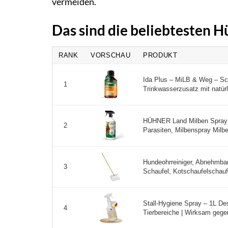
vermeiden.
Das sind die beliebtesten H
RANK
VORSCHAU
PRODUKT
Ida Plus – MiLB & Weg – Sch
1
Trinkwasserzusatz mit natürl
HÜHNER Land Milben Spray f
2
Parasiten, Milbenspray Milbe
Hundeohrreiniger, Abnehmbar
3
Schaufel, Kotschaufelschaufel
Stall-Hygiene Spray – 1L Desi
4
Tierbereiche | Wirksam gegen