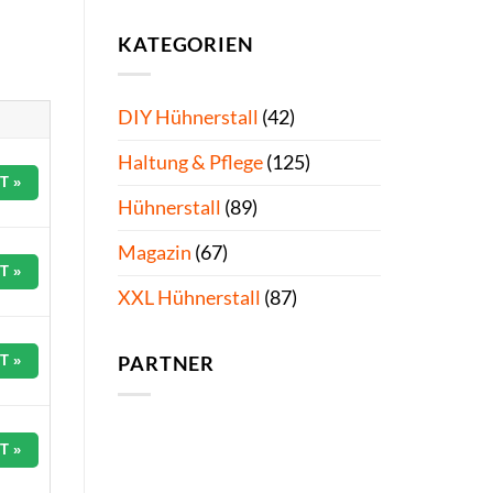
KATEGORIEN
DIY Hühnerstall
(42)
Haltung & Pflege
(125)
T »
Hühnerstall
(89)
Magazin
(67)
T »
XXL Hühnerstall
(87)
T »
PARTNER
T »