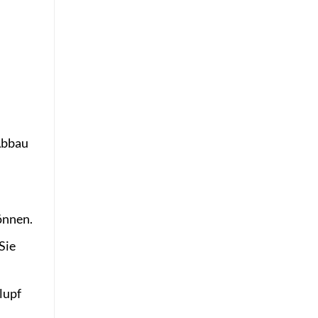
n
Abbau
önnen.
Sie
lupf