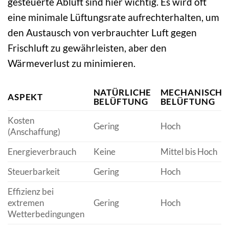
gesteuerte Abluft sind hier wichtig. Es wird oft
eine minimale Lüftungsrate aufrechterhalten, um
den Austausch von verbrauchter Luft gegen
Frischluft zu gewährleisten, aber den
Wärmeverlust zu minimieren.
NATÜRLICHE
MECHANISCHE
ASPEKT
BELÜFTUNG
BELÜFTUNG
Kosten
Gering
Hoch
(Anschaffung)
Energieverbrauch
Keine
Mittel bis Hoch
Steuerbarkeit
Gering
Hoch
Effizienz bei
extremen
Gering
Hoch
Wetterbedingungen