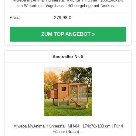
Miweba MyAnimal Hühnerstall XXL für 7 Hühner | 186x146x147
cm Winterfest - Vogelhaus - Hühnergehege mit Nistkas ...
279,98 €
ZUM TOP ANGEBOT »
8
Miweba MyAnimal Hühnerstall MH-04 | 174x76x103 cm | Für 4
Hühner (Braun) ...