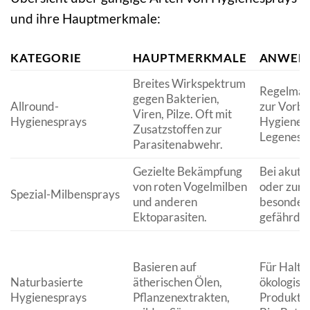
und ihre Hauptmerkmale:
KATEGORIE
HAUPTMERKMALE
ANWEN
Breites Wirkspektrum
Regelmäß
gegen Bakterien,
Allround-
zur Vorb
Viren, Pilze. Oft mit
Hygienesprays
Hygieneko
Zusatzstoffen zur
Legenest.
Parasitenabwehr.
Gezielte Bekämpfung
Bei akute
von roten Vogelmilben
oder zur 
Spezial-Milbensprays
und anderen
besonders
Ektoparasiten.
gefährdet
Basieren auf
Für Halter
Naturbasierte
ätherischen Ölen,
ökologisc
Hygienesprays
Pflanzenextrakten,
Produkte 