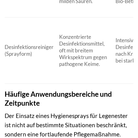
milden Säuren.
Bio-Betri
Konzentrierte
Intensive
Desinfektionsmittel,
Desinfektionsreiniger
Desinfekti
oft mit breitem
(Sprayform)
nach Kran
Wirkspektrum gegen
bei stark
pathogene Keime.
Häufige Anwendungsbereiche und
Zeitpunkte
Der Einsatz eines Hygienesprays für Legenester
ist nicht auf bestimmte Situationen beschränkt,
sondern eine fortlaufende Pflegemaßnahme.