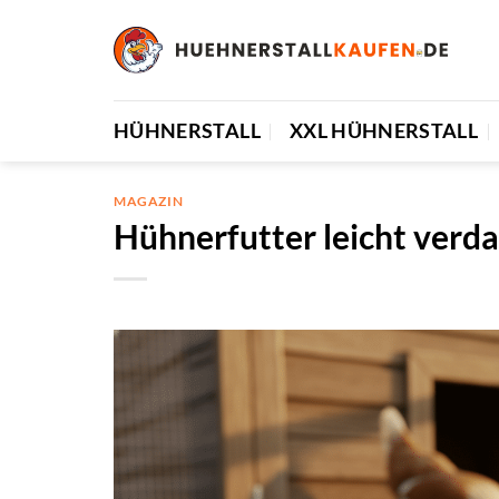
Zum
Inhalt
springen
HÜHNERSTALL
XXL HÜHNERSTALL
MAGAZIN
Hühnerfutter leicht verda