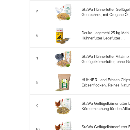
StaWa Hühnerfutter Geflügelk
5
Gentechnik, mit Oregano Öl, 
Deuka Legemehl 25 kg Mehl 
6
Hühnerfutter Legefutter ...
StaWa Hühnerfutter Vitalmix
7
Geflügelkörnerfutter, ohne Ge
HÜHNER Land Erbsen Chips f
8
Erbsenflocken, Reines Naturp
StaWa Geflügelkörnerfutter 
9
Körnermischung für den Alltag
StaWa Geflügelkörnerfutter 
10