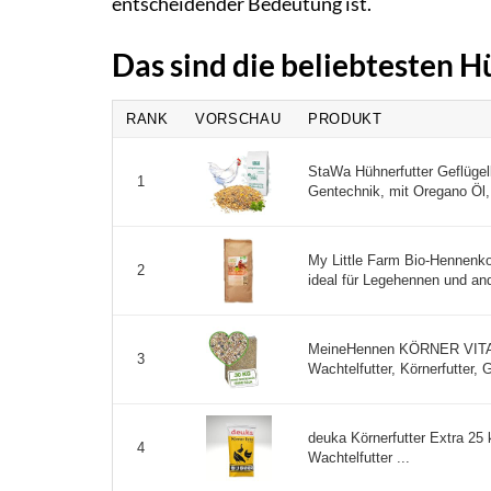
entscheidender Bedeutung ist.
Das sind die beliebtesten H
RANK
VORSCHAU
PRODUKT
StaWa Hühnerfutter Geflügelk
1
Gentechnik, mit Oregano Öl, 
My Little Farm Bio-Hennenkor
2
ideal für Legehennen und and
MeineHennen KÖRNER VITAL 
3
Wachtelfutter, Körnerfutter, G
deuka Körnerfutter Extra 25 
4
Wachtelfutter ...