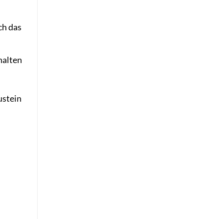
ch das
halten
ustein