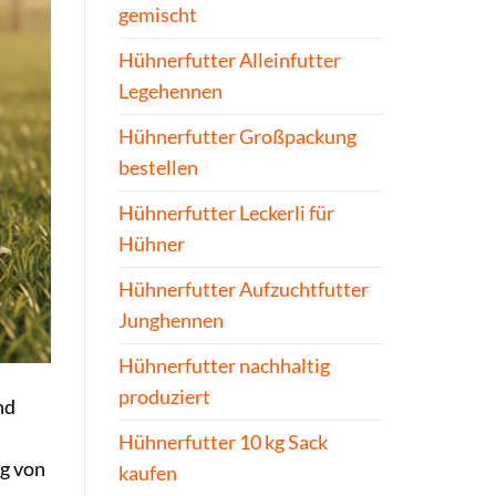
gemischt
Hühnerfutter Alleinfutter
Legehennen
Hühnerfutter Großpackung
bestellen
Hühnerfutter Leckerli für
Hühner
Hühnerfutter Aufzuchtfutter
Junghennen
Hühnerfutter nachhaltig
produziert
nd
Hühnerfutter 10 kg Sack
ng von
kaufen