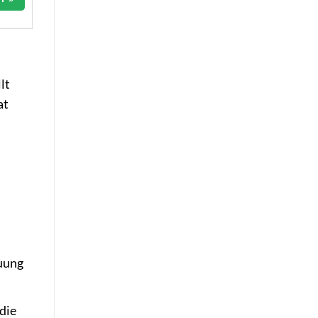
lt
at
auung
die