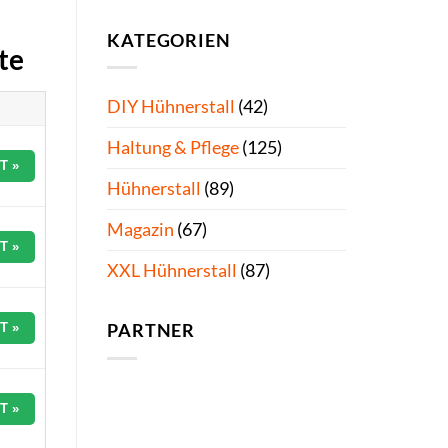
KATEGORIEN
te
DIY Hühnerstall
(42)
Haltung & Pflege
(125)
T »
Hühnerstall
(89)
Magazin
(67)
T »
XXL Hühnerstall
(87)
T »
PARTNER
T »