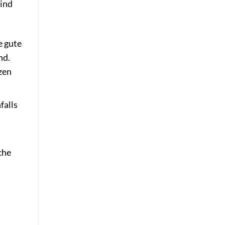
sind
e gute
nd.
zen
falls
che